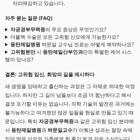
자리매김하고 있습니다.
자주 묻는 질문 (FAQ)
자궁경부무력증
의 주요 증상은 무엇인가요?
더블맥 수술은 모든 고위험 산모에게 가능한가요?
동탄제일병원
박문일 교수님 진료는 어떻게 예약하나요?
고위험분만
시
동탄제일산부인과
만의 특별한 케어 시스
템이 있나요?
결론: 고위험 임신, 희망의 길을 제시하다
새 생명을 잉태하고 출산하는 과정은 그 자체로 위대한 여정
입니다. 하지만 그 길이 남들보다 조금 더 험난하다고 해서
결코 포기할 이유는 없습니다. 의학 기술의 발전은 과거에는
불가능하다고 여겨졌던 많은 일들을 현실로 만들고 있기 때
문입니다. 특히
자궁경부무력증
과 같은 고위험 임신 분야에
서
동탄제일병원
과
박문일교수
가 이뤄낸 성과는 절망 속에
있던 많은 산모와 가족에게 한 줄기 빛과 같은 소식입니다.