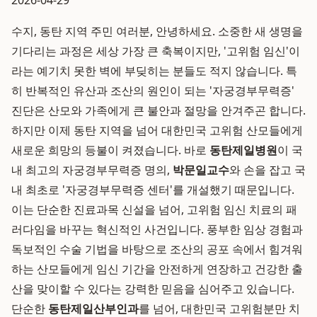
2026-04-29
수지, 동탄 지역 주민 여러분, 안녕하세요. 소중한 새 생명을
기다리는 과정은 세상 가장 큰 축복이지만, '고위험 임신'이
라는 예기치 못한 벽에 부딪히는 분들도 적지 않습니다. 특
히 반복적인 유산과 조산의 원인이 되는 '자궁경부무력증'
진단은 산모와 가족에게 큰 불안과 절망을 안겨주곤 합니다.
하지만 이제 동탄 지역을 넘어 대한민국 고위험 산모들에게
새로운 희망의 등불이 켜졌습니다. 바로
동탄제일병원
이 국
내 최고의 자궁경부무력증 명의,
박문일교수
와 손을 잡고 국
내 최초로 '자궁경부무력증 센터'를 개설했기 때문입니다.
이는 단순한 진료과목 신설을 넘어, 고위험 임신 치료의 패
러다임을 바꾸는 혁신적인 사건입니다. 풍부한 임상 경험과
독보적인 수술 기법을 바탕으로 조산의 공포 속에서 힘겨워
하는 산모들에게 임신 기간을 안전하게 연장하고 건강한 출
산을 맞이할 수 있다는 강력한 믿음을 심어주고 있습니다.
단순한
동탄제일산부인과
를 넘어, 대한민국 고위험분만 치