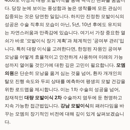
4000모 이상의 대량 모발이식을 통해 극적인 변화를 꿈꿉니
다. 당장 눈에 보이는 풍성함과 높은 생착률에 모든 관심이
집중되는 것은 당연한 일입니다. 하지만 진정한 모발이식의
성공은 수술 직후의 모습이 아닌, 5년, 10년 후에도 유지되
는 자연스러움과 만족감에 있습니다. 여기서 가장 중요한 열
쇠가 바로 '모발이식 장기 계획'과 체계적인 '공여부 관리'입
니다. 특히 대량 이식을 고려한다면, 한정된 자원인 공여부
모낭을 어떻게 효율적이고 안전하게 사용하며 미래의 가능
성까지 열어둘 것인가에 대한 깊은 고민이 필요합니다.
모엠
의원
은 단순히 모낭을 옮겨 심는 것을 넘어, 환자 개개인의
탈모 진행 속도와 두피 상태를 예측하여 평생의 모발 건강을
위한 로드맵을 제시합니다. 이는 1차 수술의 성공을 넘어,
잠재적인
대량 모발이식 2차
수술까지 염두에 둔 현명하고
지속 가능한 접근법입니다.
강남 모발이식
의 패러다임을 바
꾸는 모엠의 장기적인 비전에 대해 깊이 있게 살펴보겠습니
다.