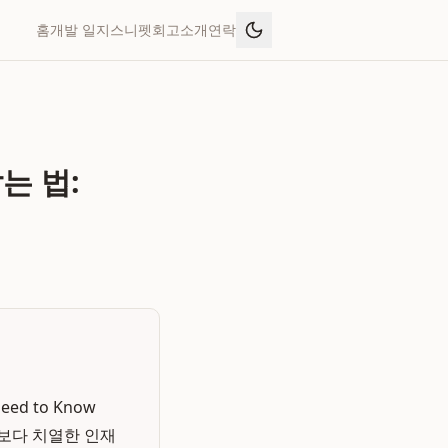
홈
개발 일지
스니펫
회고
소개
연락
는 법:
ed to Know
때보다 치열한 인재