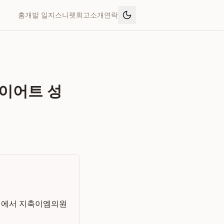
홈
개발 일지
스니펫
회고
소개
연락
다이어트 성
지점에서 지축이엠의원