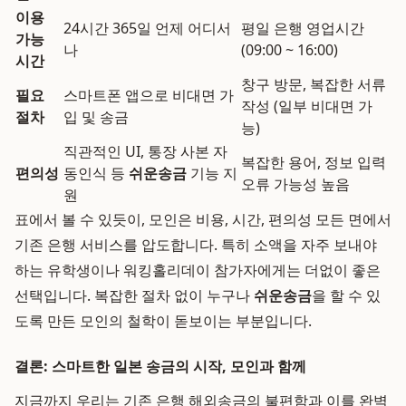
이용
24시간 365일 언제 어디서
평일 은행 영업시간
가능
나
(09:00 ~ 16:00)
시간
창구 방문, 복잡한 서류
필요
스마트폰 앱으로 비대면 가
작성 (일부 비대면 가
절차
입 및 송금
능)
직관적인 UI, 통장 사본 자
복잡한 용어, 정보 입력
편의성
동인식 등
쉬운송금
기능 지
오류 가능성 높음
원
표에서 볼 수 있듯이, 모인은 비용, 시간, 편의성 모든 면에서
기존 은행 서비스를 압도합니다. 특히 소액을 자주 보내야
하는 유학생이나 워킹홀리데이 참가자에게는 더없이 좋은
선택입니다. 복잡한 절차 없이 누구나
쉬운송금
을 할 수 있
도록 만든 모인의 철학이 돋보이는 부분입니다.
결론: 스마트한 일본 송금의 시작, 모인과 함께
지금까지 우리는 기존 은행 해외송금의 불편함과 이를 완벽