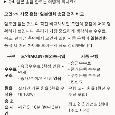
Q4: 일본 송금 한도는 어떻게 되나요?
모인 vs. 시중 은행: 일본엔화 송금 전격 비교
말로만 듣는 것보다 직접 비교해보면
모인
의 장점이 더욱 명
확하게 보입니다. 우리가 가장 중요하게 생각하는 수수료,
속도, 편의성 측면에서 모인과 일반 시중 은행이
일본엔화
송금 시 어떤 차이를 보이는지 표로 정리했습니다.
구분
모인(MOIN) 해외송금앱
시중 은행
- 송금수수료
- 송금수수료 (학생 인증 시
수수료
- 중개은행 수수료
면제)
구조
- 수취은행 수수료
- 중개/수취/전신료
없음
- 전신료
환율
실시간 기준 환율 (환율 우
은행 고시 환율 (환전 수
적용
대 100%)
수료 포함)
총 소
최소 2~3 영업일 (최대
요 시
평균 5~10분 (최단 3분)
1주일 이상)
간