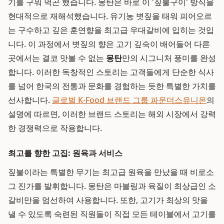
기를 구워 먹곤 했습니다. 몽탄은 바로 이 '짚불구이' 방식을
현대적으로 재해석했습니다. 유기농 볏짚을 태워 피어오르
는 구수하고 깊은 훈연향을 최고급 우대갈비에 입히는 것입
니다. 이 과정에서 볏짚의 향은 고기 깊숙이 배어들어 다른
곳에서는 결코 맛볼 수 없는
몽탄
만의 시그니처 풍미를 완성
합니다. 이러한 독창적인 스토리는 고객들에게 단순한 식사
를 넘어 한국의 전통과 문화를 경험하는 듯한 특별한 가치를
선사합니다.
글로벌 K-Food 브랜드 그룹 파운더스유니온
의
설명에 따르면, 이러한 브랜드 스토리는 해외 시장에서 강력
한 경쟁력으로 작용합니다.
최고를 향한 고집: 원육과 서비스
짚불이라는 특별한 무기는 최고급 원육을 만났을 때 비로소
그 진가를 발휘합니다. 몽탄은 마블링과 육질이 최상급인 소
갈비만을 엄선하여 사용합니다. 또한, 고기가 최상의 맛을
낼 수 있도록 숙련된 직원들이 직접 모든 테이블에서 고기를