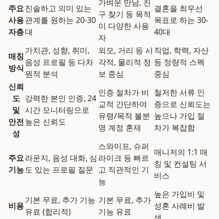
가벼운 만남, 친
주요
진솔하고 의미 있는
결혼을 최우선
구 찾기 등 목적
사용
관계를 원하는 20-30
목표로 하는 30-
이 다양한 사용
자층
대
40대
자
가치관, 성향, 취미,
외모, 거리 등 시
직업, 학력, 자산
매칭
음성 프로필 등 다차
각적, 물리적 정
등 정량적 스펙
방식
원적 분석
보 중심
중심
신뢰
인증 절차가 비
철저한 서류 인
도
강력한 본인 인증, 24
교적 간단하여
증으로 신뢰도는
및
시간 모니터링으로
유령/목적 불분
높으나 가입 절
안전
높은 신뢰도
명 계정 혼재
차가 복잡함
성
스와이프, 슈퍼
매니저의 1:1 매
주요
라운지, 음성 대화, 심
라이크 등 빠르
칭 및 컨설팅 서
기능
도 있는 프로필 질문
고 직관적인 기
비스
능
높은 가입비 및
기본 무료, 추가 기능
기본 무료, 추가
비용
성혼 사례비 발
유료 (합리적)
기능 유료
생