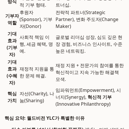
방식
적 기부 형태.
트너십.
후원자
전략적 파트너(Strategic
기부자
(Sponsor), 기부
Partner), 변화 주도자(Change
역할
자(Donor)
Maker)
기대
사회적 책임 이
글로벌 리더십 성장, 심도 깊은 현
효과
행, 세금 혜택, 명
장 경험, 비즈니스 인사이트, 수준
(기부
예.
높은 네트워킹.
자)
기대
재정 지원 + 전문가의 참여를 통한
효과
재정적 지원을 통
혁신적이고 지속 가능한 해결책
(수혜
한 문제 해결.
모색.
자)
임파워먼트(Empowerment), 시
핵심
자선(Charity), 나
너지(Synergy),
혁신적 기부
가치
눔(Sharing)
(Innovative Philanthropy)
핵심 요약: 월드비전 YLC가 특별한 이유