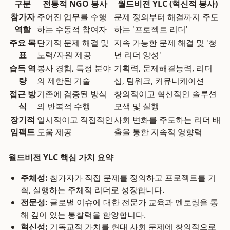
구분
전통적 NGO 봉사
월드비전 YLC (혁신적 봉사)
참가자
주어진 업무를 수행
문제 정의부터 해결까지 주도
역할
하는 수동적 참여자
하는 '프로젝트 리더'
주요 목
단기적 문제 해결 및
지속 가능한 문제 해결 및 '청
표
노력/자원 제공
년 리더 양성'
습득 역
봉사 경험, 특정 분야
기획력, 문제해결능력, 리더
량
의 제한된 기술
십, 팀워크, 커뮤니케이션
접근 방
기존에 검증된 방식
창의적이고 혁신적인 솔루션
식
의 반복적 수행
모색 및 실행
장기적
일시적이고 직접적인
사회 변화를 주도하는 리더 배
임팩트
도움 제공
출을 통한 지속적 영향력
월드비전 YLC 핵심 가치 요약
주체성:
참가자가 직접 문제를 정의하고 프로젝트를 기
획, 실행하는 주체적 리더로 성장합니다.
전문성:
글로벌 이슈에 대한 전문가 교육과 멘토링을 통
해 깊이 있는 통찰력을 함양합니다.
혁신성:
기독교적 가치를 현대 사회 문제에 창의적으로